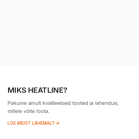
MIKROINVERTERID
Mikroinverterid ja lisaseadmed
Sirvi kategooriat
MIKS HEATLINE?
Pakume ainult kvaliteetseid tooteid ja lahendusi,
millele võite loota.
LOE MEIST LÄHEMALT