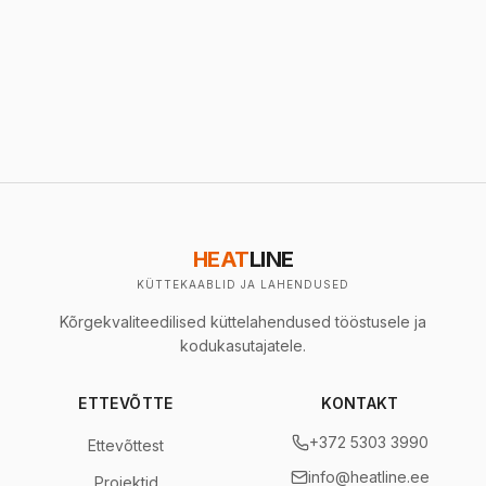
HEAT
LINE
KÜTTEKAABLID JA LAHENDUSED
Kõrgekvaliteedilised küttelahendused tööstusele ja
kodukasutajatele.
ETTEVÕTTE
KONTAKT
+372 5303 3990
Ettevõttest
info@heatline.ee
Projektid