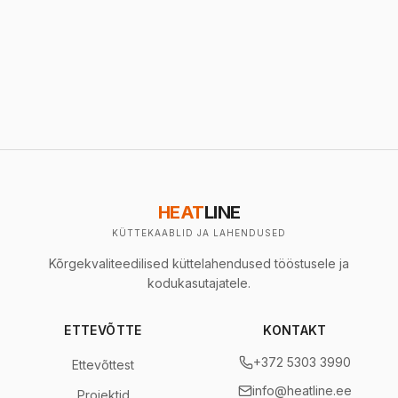
HEAT
LINE
KÜTTEKAABLID JA LAHENDUSED
Kõrgekvaliteedilised küttelahendused tööstusele ja
kodukasutajatele.
ETTEVÕTTE
KONTAKT
+372 5303 3990
Ettevõttest
info@heatline.ee
Projektid