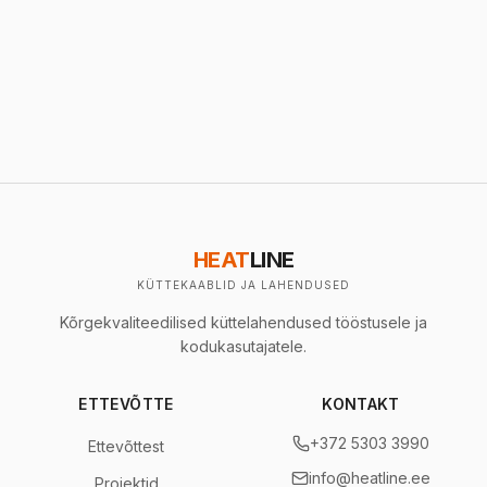
HEAT
LINE
KÜTTEKAABLID JA LAHENDUSED
Kõrgekvaliteedilised küttelahendused tööstusele ja
kodukasutajatele.
ETTEVÕTTE
KONTAKT
+372 5303 3990
Ettevõttest
info@heatline.ee
Projektid