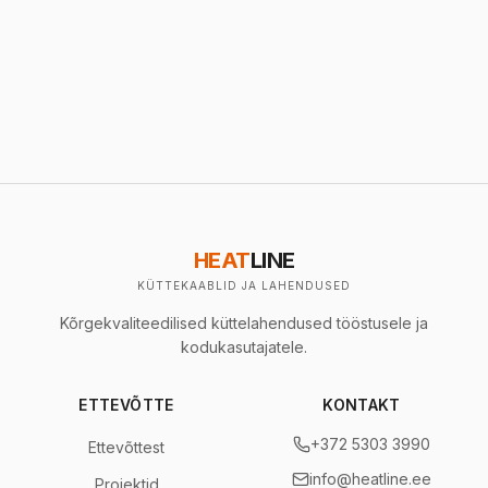
HEAT
LINE
KÜTTEKAABLID JA LAHENDUSED
Kõrgekvaliteedilised küttelahendused tööstusele ja
kodukasutajatele.
ETTEVÕTTE
KONTAKT
+372 5303 3990
Ettevõttest
info@heatline.ee
Projektid