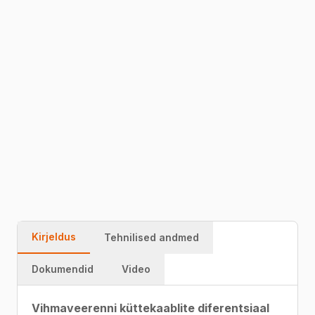
kilbi termostaat
Terneo SN
jää ja lume sulatamiseks
katusel. Hoiab küttekaablit töös näiteks vahemikus
+2 kuni -3°C. Vahemik on vastavalt situatsioonile
kliendipõhiselt seadistav. Reguleerimisvahemik
-30…
+90°C
51245327
Kiire tarne
Garantii
Kvaliteet
Kirjeldus
Tehnilised andmed
Dokumendid
Video
Vihmaveerenni küttekaablite diferentsiaal