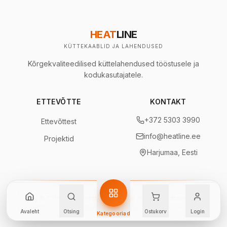
HEAT
LINE
KÜTTEKAABLID JA LAHENDUSED
Kõrgekvaliteedilised küttelahendused tööstusele ja
kodukasutajatele.
ETTEVÕTTE
KONTAKT
+372 5303 3990
Ettevõttest
info@heatline.ee
Projektid
Harjumaa, Eesti
© 2018 -
2026
Heatline OÜ.
Kõik õigused kaitstud.
Privaatsuspoliitika
Kasutustingimused
Küpsiste seaded
Avaleht
Otsing
Ostukorv
Login
Kategooriad