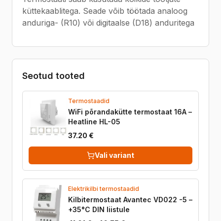
küttekaablitega. Seade võib töötada analoog
anduriga- (R10) või digitaalse (D18) anduritega
Seotud tooted
Termostaadid
WiFi põrandakütte termostaat 16A –
Heatline HL-05
37.20 €
Vali variant
Elektrikilbi termostaadid
Kilbitermostaat Avantec VD022 -5 –
+35°C DIN liistule