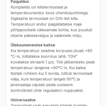
Paigaldus
Komplektis on kilbitermostaat ja
temperatuuriandur koos ühendusjuhtmega.
Digitaalne termostaat on DIN-liist kilbi.
Temperatuuri andur paigaldatakse maja
põhjapoolsele välisseinale kohta, kus puudub
otsene päikesevalgus ja sademete mõju.
Ülekuumenemise kaitse
Kui temperatuur seadme korpuses jõuab +80
°C-ni, lülitatakse koormus lahti. “Oht”
kuvatakse ekraanil 1 p/s. Töö jätkamiseks peab
temperatuur langema +60°C-ni. Kui kaitse
töötab rohkem kui 5 korda, lülitub termostaat
välja, kuni temperatuur langeb 60°C ja
järelvaataja vajutab peale süsteemi
kontrollimist ühte regulaatori nuppudest.
Universaalne
.
Termostaati saab kasutada kõikide tootjate