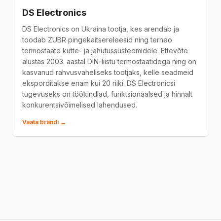
DS Electronics
DS Electronics on Ukraina tootja, kes arendab ja
toodab ZUBR pingekaitsereleesid ning terneo
termostaate kütte- ja jahutussüsteemidele. Ettevõte
alustas 2003. aastal DIN-liistu termostaatidega ning on
kasvanud rahvusvaheliseks tootjaks, kelle seadmeid
eksporditakse enam kui 20 riiki. DS Electronicsi
tugevuseks on töökindlad, funktsionaalsed ja hinnalt
konkurentsivõimelised lahendused.
Vaata brändi →