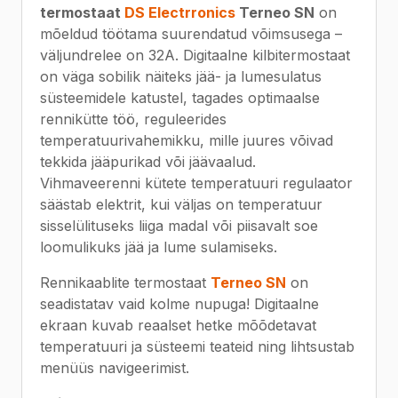
termostaat
DS Electrronics
Terneo SN
on
mõeldud töötama suurendatud võimsusega –
väljundrelee on 32A. Digitaalne kilbitermostaat
on väga sobilik näiteks jää- ja lumesulatus
süsteemidele katustel, tagades optimaalse
rennikütte töö, reguleerides
temperatuurivahemikku, mille juures võivad
tekkida jääpurikad või jäävaalud.
Vihmaveerenni kütete temperatuuri regulaator
säästab elektrit, kui väljas on temperatuur
sisselülituseks liiga madal või piisavalt soe
loomulikuks jää ja lume sulamiseks.
Rennikaablite termostaat
Terneo SN
on
seadistatav vaid kolme nupuga! Digitaalne
ekraan kuvab reaalset hetke mõõdetavat
temperatuuri ja süsteemi teateid ning lihtsustab
menüüs navigeerimist.