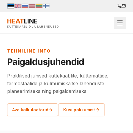
HEAT
LINE
KÜTTEKAABLID JA LAHENDUSED
TEHNILINE INFO
Paigaldusjuhendid
Praktilised juhised küttekaablite, küttemattide,
termostaatide ja külmumiskaitse lahenduste
planeerimiseks ning paigaldamiseks.
Ava kalkulaatorid
Küsi pakkumist