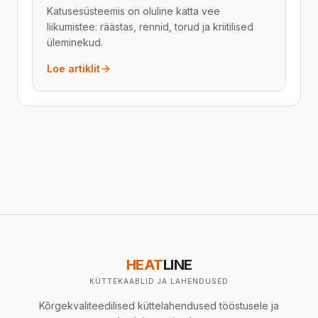
Katusesüsteemis on oluline katta vee
liikumistee: räästas, rennid, torud ja kriitilised
üleminekud.
Loe artiklit
HEAT
LINE
KÜTTEKAABLID JA LAHENDUSED
Kõrgekvaliteedilised küttelahendused tööstusele ja