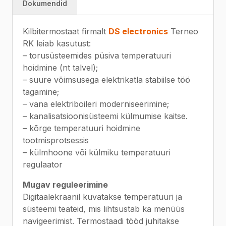
Dokumendid
Kilbitermostaat firmalt
DS electronics
Terneo
RK leiab kasutust:
– torusüsteemides püsiva temperatuuri
hoidmine (nt talvel);
– suure võimsusega elektrikatla stabiilse töö
tagamine;
– vana elektriboileri moderniseerimine;
– kanalisatsioonisüsteemi külmumise kaitse.
– kõrge temperatuuri hoidmine
tootmisprotsessis
– külmhoone või külmiku temperatuuri
regulaator
Mugav reguleerimine
Digitaalekraanil kuvatakse temperatuuri ja
süsteemi teateid, mis lihtsustab ka menüüs
navigeerimist. Termostaadi tööd juhitakse