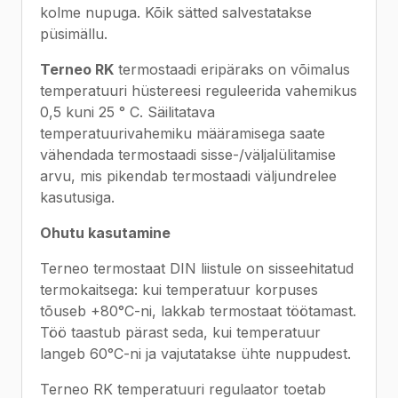
kolme nupuga. Kõik sätted salvestatakse
püsimällu.
Terneo RK
termostaadi eripäraks on võimalus
temperatuuri hüstereesi reguleerida vahemikus
0,5 kuni 25 ° C. Säilitatava
temperatuurivahemiku määramisega saate
vähendada termostaadi sisse-/väljalülitamise
arvu, mis pikendab termostaadi väljundrelee
kasutusiga.
Ohutu kasutamine
Terneo termostaat DIN liistule on sisseehitatud
termokaitsega: kui temperatuur korpuses
tõuseb +80°C-ni, lakkab termostaat töötamast.
Töö taastub pärast seda, kui temperatuur
langeb 60°C-ni ja vajutatakse ühte nuppudest.
Terneo RK temperatuuri regulaator toetab