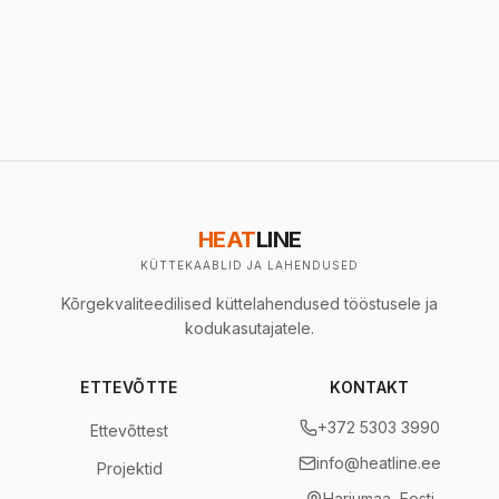
HEAT
LINE
KÜTTEKAABLID JA LAHENDUSED
Kõrgekvaliteedilised küttelahendused tööstusele ja
kodukasutajatele.
ETTEVÕTTE
KONTAKT
+372 5303 3990
Ettevõttest
info@heatline.ee
Projektid
Harjumaa, Eesti