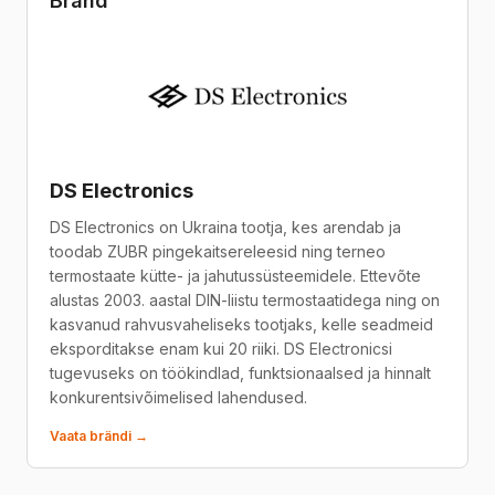
Bränd
DS Electronics
DS Electronics on Ukraina tootja, kes arendab ja
toodab ZUBR pingekaitsereleesid ning terneo
termostaate kütte- ja jahutussüsteemidele. Ettevõte
alustas 2003. aastal DIN-liistu termostaatidega ning on
kasvanud rahvusvaheliseks tootjaks, kelle seadmeid
eksporditakse enam kui 20 riiki. DS Electronicsi
tugevuseks on töökindlad, funktsionaalsed ja hinnalt
konkurentsivõimelised lahendused.
Vaata brändi →