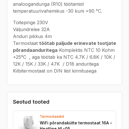
analooganduriga (R10) töötamist
temperatuurivahemikus -30 kuni +90 °C.
Toitepinge 230V
Väljundrelee 32A
Anduri pikkus 4m
Termostaat
töötab paljude erinevate tootjate
põrandaanduritega
Komplektis NTC 10 Kohm
+25°C , aga töötab ka NTC 4.7K / 6.8K / 10K /
12K / 15K / 33K / 47K / D18 anduritega
Kilbitermostaat on DIN liist kinnitusega
Seotud tooted
Termostaadid
WiFi põrandakütte termostaat 16A –
Heatline HL-05