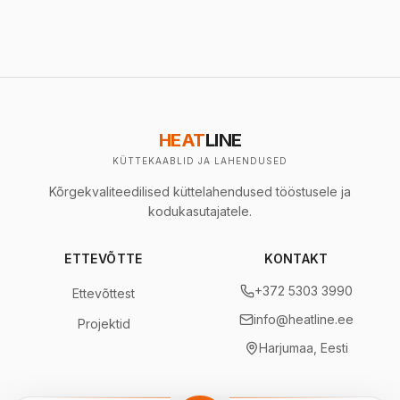
HEAT
LINE
KÜTTEKAABLID JA LAHENDUSED
Kõrgekvaliteedilised küttelahendused tööstusele ja
kodukasutajatele.
ETTEVÕTTE
KONTAKT
+372 5303 3990
Ettevõttest
info@heatline.ee
Projektid
Harjumaa, Eesti