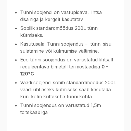
Tünni soojendi on vastupidava, lihtsa
disainiga ja kergelt kasutatav
Sobilik standardmõõdus 200L tünni
kütmiseks.
Kasutusala: Tünni soojendus – tünni sisu
sulatamine või külmumise vältimine.
Eco tünni soojendus on varustatud lihtsalt
reguleeritava bimetall termostaadiga
0 –
120°C
Vaadi soojendi sobib standardmõõdus 200L
vaadi ühtlaseks kütmiseks saab kasutada
kuni kolm küttekeha tünni kohta
Tünni soojendus on varustatud 1,5m
toitekaabliga