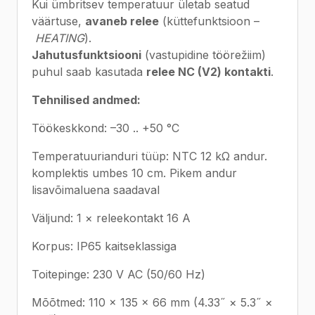
Kui ümbritsev temperatuur ületab seatud
väärtuse,
avaneb relee
(küttefunktsioon –
HEATING
).
Jahutusfunktsiooni
(vastupidine töörežiim)
puhul saab kasutada
relee NC (V2) kontakti
.
Tehnilised andmed:
Töökeskkond: –30 .. +50 °C
Temperatuurianduri tüüp: NTC 12 kΩ andur.
komplektis umbes 10 cm. Pikem andur
lisavõimaluena saadaval
Väljund: 1 × releekontakt 16 A
Korpus: IP65 kaitseklassiga
Toitepinge: 230 V AC (50/60 Hz)
Mõõtmed: 110 × 135 × 66 mm (4.33˝ × 5.3˝ ×