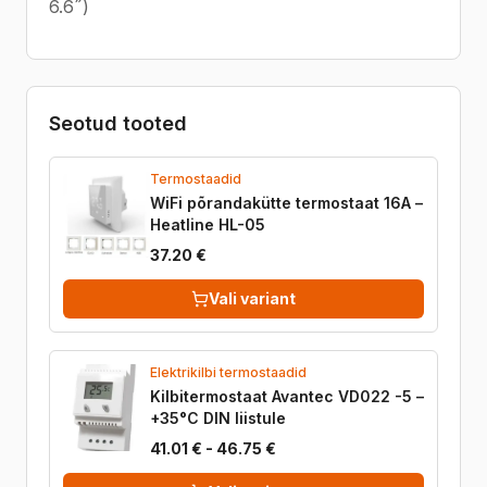
6.6˝)
Seotud tooted
Termostaadid
WiFi põrandakütte termostaat 16A –
Heatline HL-05
37.20 €
Vali variant
Elektrikilbi termostaadid
Kilbitermostaat Avantec VD022 -5 –
+35°C DIN liistule
41.01 € - 46.75 €