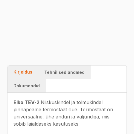
Väljundiks on 1 × 16 A releekontakt
51047991
Kiire tarne
Garantii
Kvaliteet
Kirjeldus
Tehnilised andmed
Dokumendid
Elko TEV-2
Niiskuskindel ja tolmukindel
pinnapealne termostaat õue. Termostaat on
universaalne, ühe anduri ja väljundiga, mis
sobib laialdaseks kasutuseks.