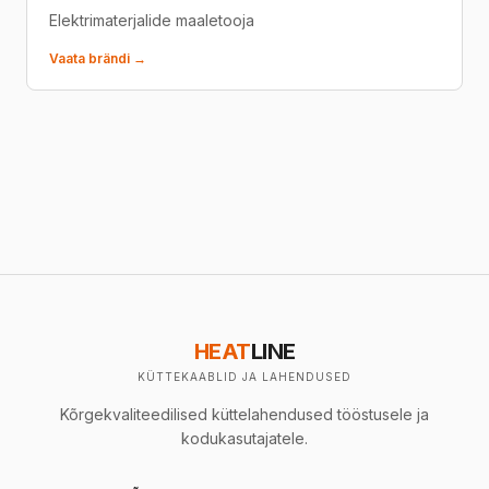
Elektrimaterjalide maaletooja
Vaata brändi →
HEAT
LINE
KÜTTEKAABLID JA LAHENDUSED
Kõrgekvaliteedilised küttelahendused tööstusele ja
kodukasutajatele.