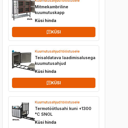
Kuumutusahjud tööstusele
Mitmekambriline
kuumutuskapp
Küsi hinda
KÜSI
Kuumutusahjud tööstusele
Teisaldatava laadimisalusega
kuumutusahjud
Küsi hinda
KÜSI
Kuumutusahjud tööstusele
Termotöötlusahi kuni +1300
°C SNOL
Küsi hinda