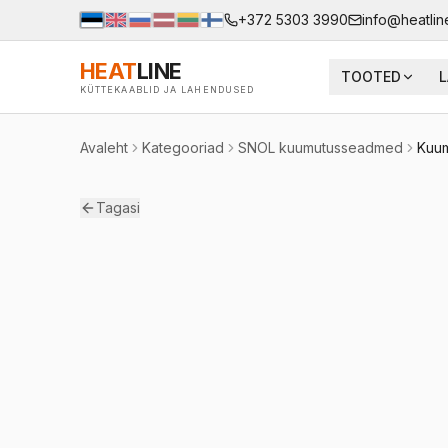
+372 5303 3990
info@heatlin
HEAT
LINE
TOOTED
L
KÜTTEKAABLID JA LAHENDUSED
Avaleht
Kategooriad
SNOL kuumutusseadmed
Kuum
Tagasi