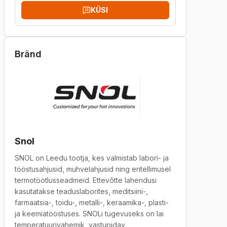
KÜSI
Bränd
Snol
SNOL on Leedu tootja, kes valmistab labori- ja
tööstusahjusid, muhvelahjusid ning eritellimusel
termotöötlusseadmeid. Ettevõtte lahendusi
kasutatakse teaduslaborites, meditsiini-,
farmaatsia-, toidu-, metalli-, keraamika-, plasti-
ja keemiatööstuses. SNOLi tugevuseks on lai
temperatuurivahemik, vastupidav