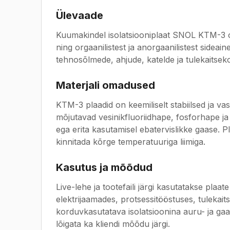
Ülevaade
Kuumakindel isolatsiooniplaat SNOL KTM-3 on
ning orgaanilistest ja anorgaanilistest sidea
tehnosõlmede, ahjude, katelde ja tulekaitseko
Materjali omadused
KTM-3 plaadid on keemiliselt stabiilsed ja va
mõjutavad vesinikfluoriidhape, fosforhape ja k
ega erita kasutamisel ebatervislikke gaase. 
kinnitada kõrge temperatuuriga liimiga.
Kasutus ja mõõdud
Live-lehe ja tootefaili järgi kasutatakse plaat
elektrijaamades, protsessitööstuses, tulekai
korduvkasutatava isolatsioonina auru- ja gaa
lõigata ka kliendi mõõdu järgi.