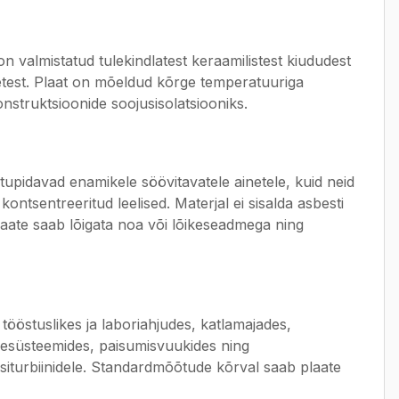
 valmistatud tulekindlatest keraamilistest kiududest
inetest. Plaat on mõeldud kõrge temperatuuriga
nstruktsioonide soojusisolatsiooniks.
stupidavad enamikele söövitavatele ainetele, kuid neid
ontsentreeritud leelised. Materjal ei sisalda asbesti
Plaate saab lõigata noa või lõikeseadmega ning
e tööstuslikes ja laboriahjudes, katlamajades,
tsesüsteemides, paisumisvuukides ning
siturbiinidele. Standardmõõtude kõrval saab plaate