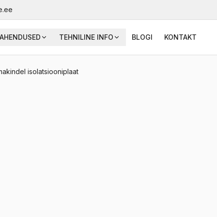
e.ee
AHENDUSED
TEHNILINE INFO
BLOGI
KONTAKT
akindel isolatsiooniplaat