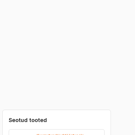
l isolatsiooniplaat talub kuni +1260 °C või
ri ja sobib ahjude, katelde ning
olatsiooniks.
KÜSI HINDA
Garantii
Kvaliteet
Seotud tooted