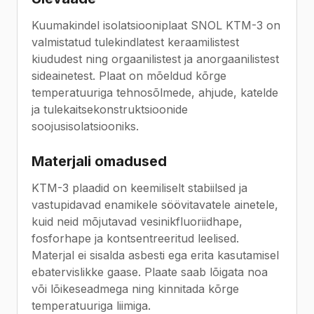
Kuumakindel isolatsiooniplaat SNOL KTM-3 on
valmistatud tulekindlatest keraamilistest
kiududest ning orgaanilistest ja anorgaanilistest
sideainetest. Plaat on mõeldud kõrge
temperatuuriga tehnosõlmede, ahjude, katelde
ja tulekaitsekonstruktsioonide
soojusisolatsiooniks.
Materjali omadused
KTM-3 plaadid on keemiliselt stabiilsed ja
vastupidavad enamikele söövitavatele ainetele,
kuid neid mõjutavad vesinikfluoriidhape,
fosforhape ja kontsentreeritud leelised.
Materjal ei sisalda asbesti ega erita kasutamisel
ebatervislikke gaase. Plaate saab lõigata noa
või lõikeseadmega ning kinnitada kõrge
temperatuuriga liimiga.