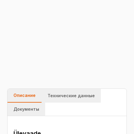
SNOL KTM-3 kuumakindel isolatsiooniplaat talub
kuni +1260 °C või +1430 °C töötemperatuuri ja
sobib ahjude, katelde ning tulekaitselahenduste
isolatsiooniks.
54371180
Быстрая
Гарантия
Качество
доставка
Описание
Технические данные
Документы
Ülevaade