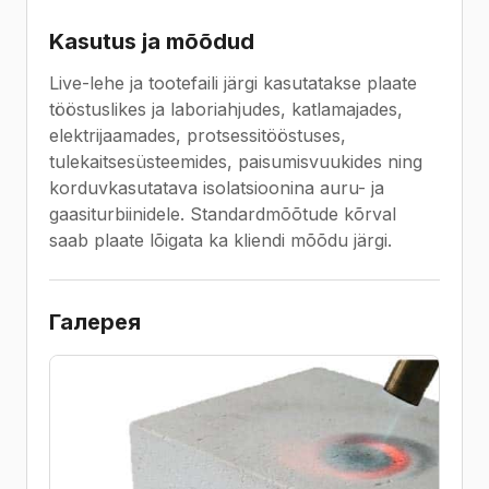
Kasutus ja mõõdud
Live-lehe ja tootefaili järgi kasutatakse plaate
tööstuslikes ja laboriahjudes, katlamajades,
elektrijaamades, protsessitööstuses,
tulekaitsesüsteemides, paisumisvuukides ning
korduvkasutatava isolatsioonina auru- ja
gaasiturbiinidele. Standardmõõtude kõrval
saab plaate lõigata ka kliendi mõõdu järgi.
Галерея