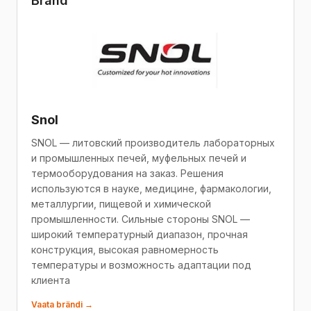
Bränd
Snol
SNOL — литовский производитель лабораторных
и промышленных печей, муфельных печей и
термооборудования на заказ. Решения
используются в науке, медицине, фармакологии,
металлургии, пищевой и химической
промышленности. Сильные стороны SNOL —
широкий температурный диапазон, прочная
конструкция, высокая равномерность
температуры и возможность адаптации под
клиента
Vaata brändi →