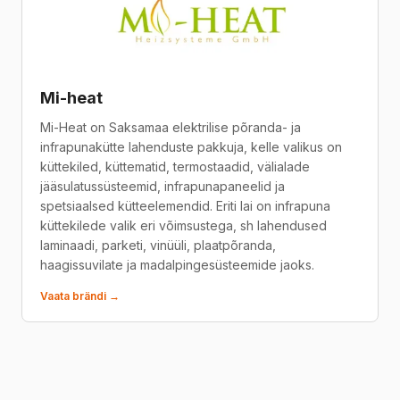
Mi-heat
Mi-Heat on Saksamaa elektrilise põranda- ja
infrapunakütte lahenduste pakkuja, kelle valikus on
küttekiled, küttematid, termostaadid, välialade
jääsulatussüsteemid, infrapunapaneelid ja
spetsiaalsed kütteelemendid. Eriti lai on infrapuna
küttekilede valik eri võimsustega, sh lahendused
laminaadi, parketi, vinüüli, plaatpõranda,
haagissuvilate ja madalpingesüsteemide jaoks.
Vaata brändi →