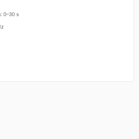
ā: 0–30 s
Hz