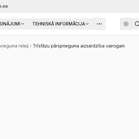
e.ee
ISINĀJUMI
TEHNISKĀ INFORMĀCIJA
rieguma releji
Trīsfāzu pārsprieguma aizsardzība vairogam