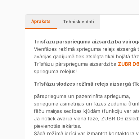
Apraksts
Tehniskie dati
Trīsfāzu pārsprieguma aizsardzība vairo
Vienfāzes režīmā sprieguma relejs aizsargā 
avārijas gadījumā tiek atslēgta tikai bojātā fāz
Trīsfāzu pārsprieguma aizsardzība
ZUBR D
sprieguma relejus!
Trīsfāzu slodzes režīmā relejs aizsargā tīk
pārsprieguma un pazemināta sprieguma,
sprieguma asimetrijas un fāzes zuduma (funkc
fāžu maiņas secības kļūdām (funkciju var ats
Ja notiek avārija vienā fāzē, ZUBR D6 izslēdz 
pievienotās iekārtas.
Šādā režīmā ierīci var izmantot kontaktora v