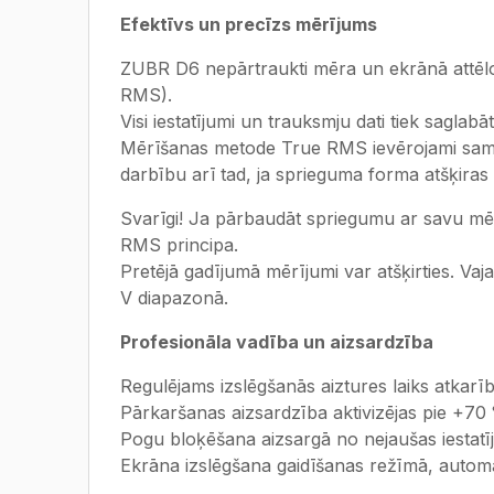
Efektīvs un precīzs mērījums
ZUBR D6 nepārtraukti mēra un ekrānā attēlo
RMS).
Visi iestatījumi un trauksmju dati tiek saglabā
Mērīšanas metode True RMS ievērojami sama
darbību arī tad, ja sprieguma forma atšķiras 
Svarīgi! Ja pārbaudāt spriegumu ar savu mēra
RMS principa.
Pretējā gadījumā mērījumi var atšķirties. Va
V diapazonā.
Profesionāla vadība un aizsardzība
Regulējams izslēgšanās aiztures laiks atkarī
Pārkaršanas aizsardzība aktivizējas pie +70 
Pogu bloķēšana aizsargā no nejaušas iestat
Ekrāna izslēgšana gaidīšanas režīmā, automā