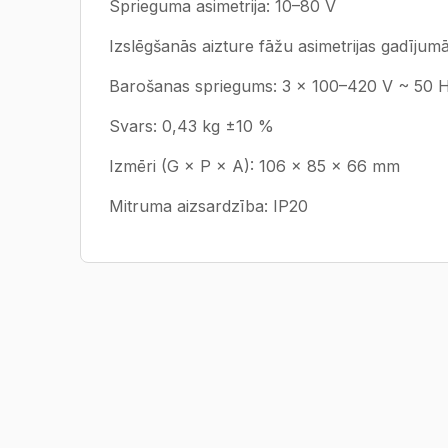
Sprieguma asimetrija: 10–80 V
Izslēgšanās aizture fāžu asimetrijas gadījum
Barošanas spriegums: 3 × 100–420 V ~ 50 
Svars: 0,43 kg ±10 %
Izmēri (G × P × A): 106 × 85 × 66 mm
Mitruma aizsardzība: IP20