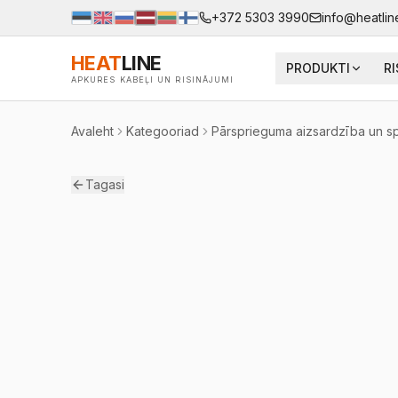
+372 5303 3990
info@heatlin
HEAT
LINE
PRODUKTI
R
APKURES KABEĻI UN RISINĀJUMI
Avaleht
Kategooriad
Pārsprieguma aizsardzība un sp
Tagasi