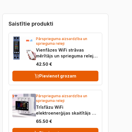
Saistītie produkti
Pārsprieguma aizsardzība un
sprieguma releji
Vienfāzes WiFi strāvas
mērītājs un sprieguma relejs
KWS-303WF
42.50 €
Pievienot grozam
Pārsprieguma aizsardzība un
sprieguma releji
Trīsfāzu WiFi
elektroenerģijas skaitītājs un
sprieguma relejs KWS-
65.50 €
306WF