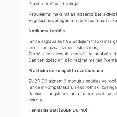
Papildu drošības funkcijas
Regulējams maksimālais aizsardzības aktivizāc
Regulējams sprieguma histerēzes līmenis, ka
Notikumu žurnāls
Ierīce saglabā līdz 99 pēdējiem trauksmes g
termiskās aizsardzības ieslēgšanās).
Žurnālu var atiestatīt manuāli, lai analizētu t
Dati tiek dzēsti arī pēc režīma maiņas (vienf
Praktiska un kompakta uzstādīšana
ZUBR D6 aizņem 6 moduļus sadales vairogā u
Ierīce ir kompaktāka un ekonomiski izdevīgā
Ja videi ir augsts mitruma līmenis vai iespē
vairogu.
Tehniskie dati (ZUBR D6-40):