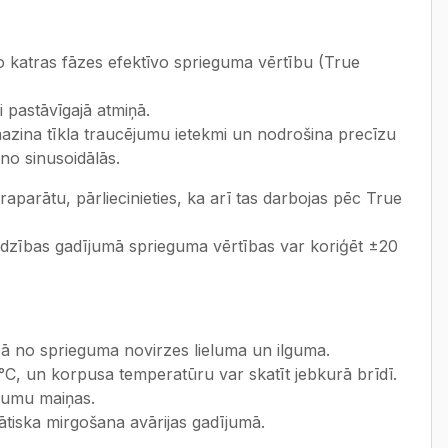
 katras fāzes efektīvo sprieguma vērtību (True
ti pastāvīgajā atmiņā.
zina tīkla traucējumu ietekmi un nodrošina precīzu
no sinusoidālās.
parātu, pārliecinieties, ka arī tas darbojas pēc True
jadzības gadījumā sprieguma vērtības var koriģēt ±20
bā no sprieguma novirzes lieluma un ilguma.
°C, un korpusa temperatūru var skatīt jebkurā brīdī.
ījumu maiņas.
tiska mirgošana avārijas gadījumā.