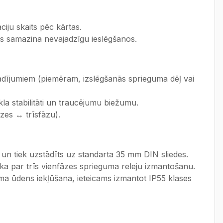
iju skaits pēc kārtas.
s samazina nevajadzīgu ieslēgšanos.
adījumiem (piemēram, izslēgšanās sprieguma dēļ vai
īkla stabilitāti un traucējumu biežumu.
āzes ↔ trīsfāzu).
n tiek uzstādīts uz standarta 35 mm DIN sliedes.
ka par trīs vienfāzes sprieguma releju izmantošanu.
jama ūdens iekļūšana, ieteicams izmantot IP55 klases