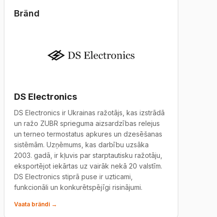
Bränd
DS Electronics
DS Electronics ir Ukrainas ražotājs, kas izstrādā
un ražo ZUBR sprieguma aizsardzības relejus
un terneo termostatus apkures un dzesēšanas
sistēmām. Uzņēmums, kas darbību uzsāka
2003. gadā, ir kļuvis par starptautisku ražotāju,
eksportējot iekārtas uz vairāk nekā 20 valstīm.
DS Electronics stiprā puse ir uzticami,
funkcionāli un konkurētspējīgi risinājumi.
Vaata brändi →