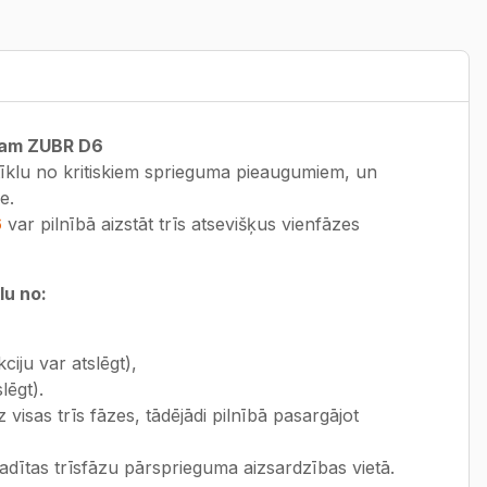
gam ZUBR D6
tīklu no kritiskiem sprieguma pieaugumiem, un
e.
6
var pilnībā aizstāt trīs atsevišķus vienfāzes
lu no:
iju var atslēgt),
lēgt).
visas trīs fāzes, tādējādi pilnībā pasargājot
adītas trīsfāzu pārsprieguma aizsardzības vietā.