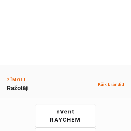
ZĪMOLI
Kõik brändid
Ražotāji
nVent
RAYCHEM