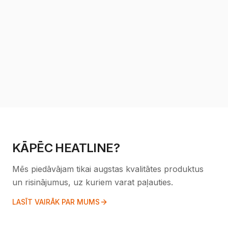
MIKROINVERTERID
Mikroinverterid ja lisaseadmed
Pārlūkot kategoriju
KĀPĒC HEATLINE?
Mēs piedāvājam tikai augstas kvalitātes produktus
un risinājumus, uz kuriem varat paļauties.
LASĪT VAIRĀK PAR MUMS