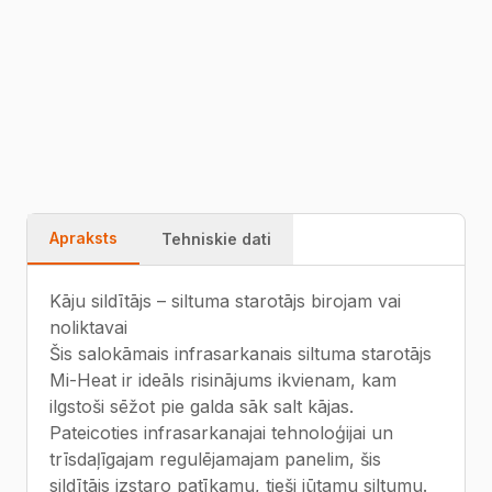
230 V, 51 × 100 cm — salokāms.
54229815
Ātra piegāde
Garantija
Kvalitāte
Apraksts
Tehniskie dati
Kāju sildītājs – siltuma starotājs birojam vai
noliktavai
Šis salokāmais infrasarkanais siltuma starotājs
Mi-Heat ir ideāls risinājums ikvienam, kam
ilgstoši sēžot pie galda sāk salt kājas.
Pateicoties infrasarkanajai tehnoloģijai un
trīsdaļīgajam regulējamajam panelim, šis
sildītājs izstaro patīkamu, tieši jūtamu siltumu.