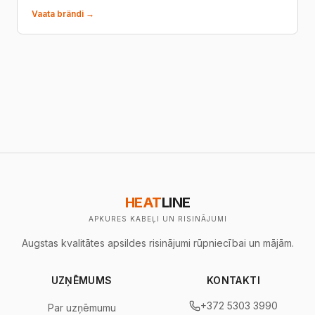
Vaata brändi →
HEAT
LINE
APKURES KABEĻI UN RISINĀJUMI
Augstas kvalitātes apsildes risinājumi rūpniecībai un mājām.
UZŅĒMUMS
KONTAKTI
+372 5303 3990
Par uzņēmumu