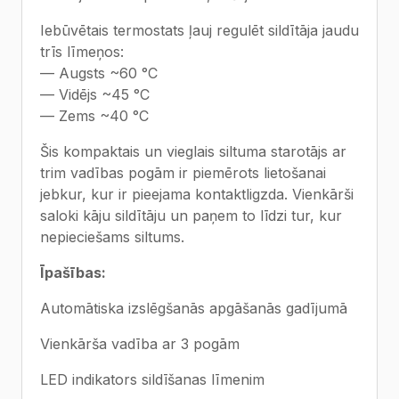
Iebūvētais termostats ļauj regulēt sildītāja jaudu
trīs līmeņos:
— Augsts ~60 °C
— Vidējs ~45 °C
— Zems ~40 °C
Šis kompaktais un vieglais siltuma starotājs ar
trim vadības pogām ir piemērots lietošanai
jebkur, kur ir pieejama kontaktligzda. Vienkārši
saloki kāju sildītāju un paņem to līdzi tur, kur
nepieciešams siltums.
Īpašības:
Automātiska izslēgšanās apgāšanās gadījumā
Vienkārša vadība ar 3 pogām
LED indikators sildīšanas līmenim