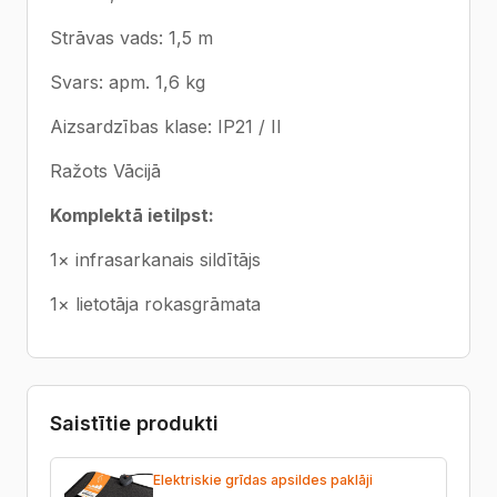
Strāvas vads: 1,5 m
Svars: apm. 1,6 kg
Aizsardzības klase: IP21 / II
Ražots Vācijā
Komplektā ietilpst:
1× infrasarkanais sildītājs
1× lietotāja rokasgrāmata
Saistītie produkti
Elektriskie grīdas apsildes paklāji