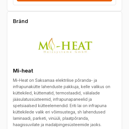
Bränd
Mi-heat
Mi-Heat on Saksamaa elektrilise põranda- ja
infrapunakütte lahenduste pakkuja, kelle valikus on
küttekiled, küttematid, termostaadid, välialade
jääsulatussüsteemid, infrapunapaneelid ja
spetsiaalsed kütteelemendid. Eriti lai on infrapuna
küttekilede valik eri võimsustega, sh lahendused
laminaadi, parketi, vinüüli, plaatpõranda,
haagissuvilate ja madalpingesüsteemide jaoks.