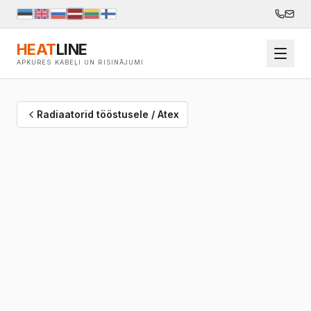
HEAT
LINE
APKURES KABEĻI UN RISINĀJUMI
Radiaatorid tööstusele / Atex