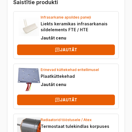
Saistītie produkti
Infrasarkanie apsildes paneļi
Liekts keramikas infrasarkanais
sildelements FTE / HTE
Jautāt cenu
JAUTĀT
Erinevad küttekehad eritellimusel
Plaatküttekehad
Jautāt cenu
JAUTĀT
Radiaatorid tööstusele / Atex
Termostaat tulekindlas korpuses