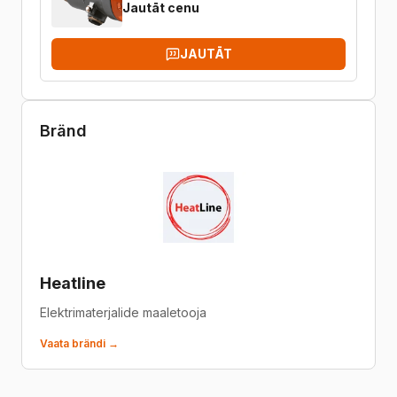
Jautāt cenu
JAUTĀT
Bränd
Heatline
Elektrimaterjalide maaletooja
Vaata brändi →