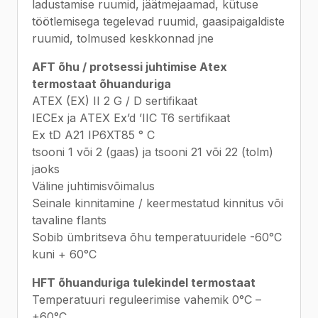
ladustamise ruumid, jäätmejaamad, kütuse
töötlemisega tegelevad ruumid, gaasipaigaldiste
ruumid, tolmused keskkonnad jne
AFT õhu / protsessi juhtimise Atex
termostaat õhuanduriga
ATEX (EX) II 2 G / D sertifikaat
IECEx ja ATEX Ex’d ’IIC T6 sertifikaat
Ex tD A21 IP6XT85 ° C
tsooni 1 või 2 (gaas) ja tsooni 21 või 22 (tolm)
jaoks
Väline juhtimisvõimalus
Seinale kinnitamine / keermestatud kinnitus või
tavaline flants
Sobib ümbritseva õhu temperatuuridele -60°C
kuni + 60°C
HFT õhuanduriga tulekindel termostaat
Temperatuuri reguleerimise vahemik 0°C –
+60°C