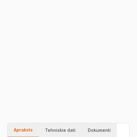
1
JAUTĀT CENU
Plahvatusohtliku keskkonna termostaadid on ATEX
Ex’d ‘IIC T6 sertifikaadiga, sobivad paigaldamiseks 1.
või 2. tsooni ohtliku piirkonda
54378846
Ātra piegāde
Garantija
Kvalitāte
Apraksts
Tehniskie dati
Dokumenti