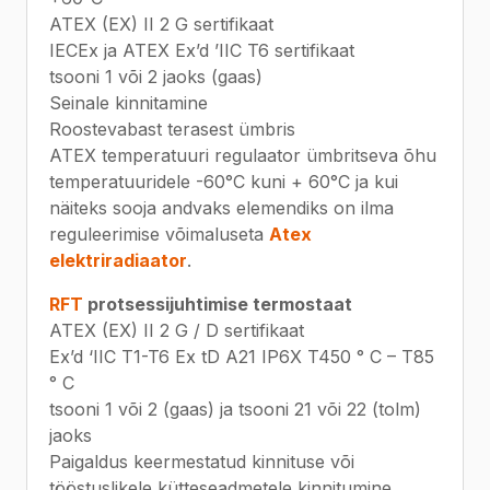
ATEX (EX) II 2 G sertifikaat
IECEx ja ATEX Ex’d ’IIC T6 sertifikaat
tsooni 1 või 2 jaoks (gaas)
Seinale kinnitamine
Roostevabast terasest ümbris
ATEX temperatuuri regulaator ümbritseva õhu
temperatuuridele -60°C kuni + 60°C ja kui
näiteks sooja andvaks elemendiks on ilma
reguleerimise võimaluseta
Atex
elektriradiaator
.
RFT
protsessijuhtimise termostaat
ATEX (EX) II 2 G / D sertifikaat
Ex’d ‘IIC T1-T6 Ex tD A21 IP6X T450 ° C – T85
° C
tsooni 1 või 2 (gaas) ja tsooni 21 või 22 (tolm)
jaoks
Paigaldus keermestatud kinnituse või
tööstuslikele kütteseadmetele kinnitumine