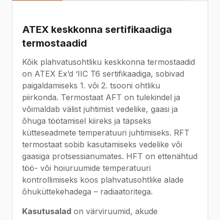
ATEX keskkonna sertifikaadiga
termostaadid
Kõik plahvatusohtliku keskkonna termostaadid
on ATEX Ex’d ‘IIC T6 sertifikaadiga, sobivad
paigaldamiseks 1. või 2. tsooni ohtliku
piirkonda. Termostaat AFT on tulekindel ja
võimaldab välist juhtimist vedelike, gaasi ja
õhuga töötamisel kiireks ja täpseks
kütteseadmete temperatuuri juhtimiseks. RFT
termostaat sobib kasutamiseks vedelike või
gaasiga protsessianumates. HFT on ettenähtud
töö- või hoiuruumide temperatuuri
kontrollimiseks koos plahvatusohtlike alade
õhuküttekehadega – radiaatoritega.
Kasutusalad
on värviruumid, akude