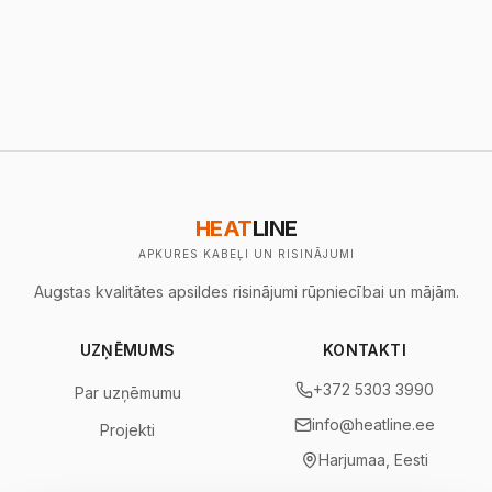
HEAT
LINE
APKURES KABEĻI UN RISINĀJUMI
Augstas kvalitātes apsildes risinājumi rūpniecībai un mājām.
UZŅĒMUMS
KONTAKTI
+372 5303 3990
Par uzņēmumu
info@heatline.ee
Projekti
Harjumaa, Eesti