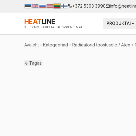
+372 5303 3990
info@heatlin
HEAT
LINE
PRODUKTAI
ŠILDYMO KABELIAI IR SPRENDIMAI
Avaleht
Kategooriad
Radiaatorid tööstusele / Atex
Tagasi