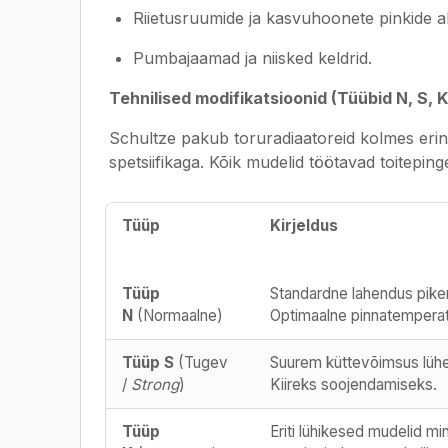
Riietusruumide ja kasvuhoonete pinkide a
Pumbajaamad ja niisked keldrid.
Tehnilised modifikatsioonid (Tüübid N, S, K
Schultze pakub toruradiaatoreid kolmes erine
spetsiifikaga. Kõik mudelid töötavad toiteping
Tüüp
Kirjeldus
Tüüp
Standardne lahendus pike
N
(Normaalne)
Optimaalne pinnatemperat
Tüüp S
(Tugev
Suurem küttevõimsus lühe
/
Strong
)
Kiireks soojendamiseks.
Tüüp
Eriti lühikesed mudelid mi