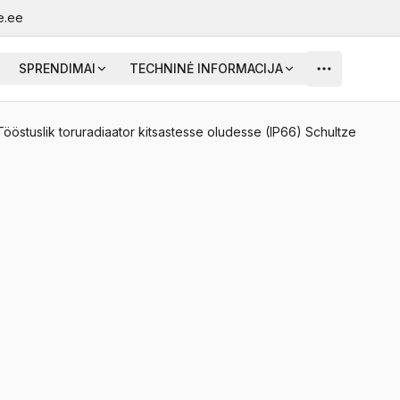
e.ee
SPRENDIMAI
TECHNINĖ INFORMACIJA
Tööstuslik toruradiaator kitsastesse oludesse (IP66) Schultze