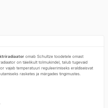
Greitas pristatymas
ktriradiaator
omab Schultze toodetele omast
radiaator on täielikult tolmukindel, talub tugevaid
aator vajab temperatuuri reguleerimiseks eraldiseisvat
asutamiseks rasketes ja märgades tingimustes.
.