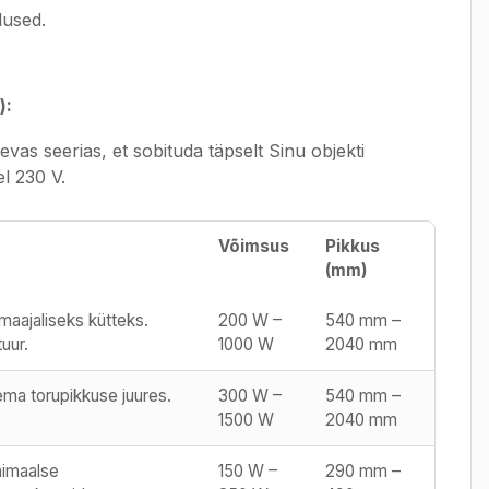
lused.
):
vas seerias, et sobituda täpselt Sinu objekti
el 230 V.
Võimsus
Pikkus
(mm)
maajaliseks kütteks.
200 W –
540 mm –
uur.
1000 W
2040 mm
ma torupikkuse juures.
300 W –
540 mm –
1500 W
2040 mm
nimaalse
150 W –
290 mm –