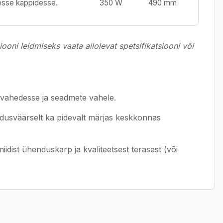
tesse kappidesse.
350 W
490 mm
ni leidmiseks vaata allolevat spetsifikatsiooni või
vahedesse ja seadmete vahele.
dusväärselt ka pidevalt märjas keskkonnas
idist ühenduskarp ja kvaliteetsest terasest (või