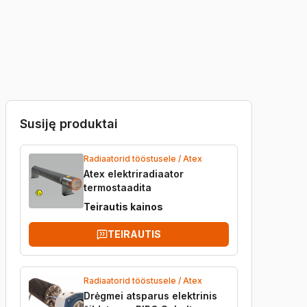
Garantija
Kokybė
Susiję produktai
Radiaatorid tööstusele / Atex
Atex elektriradiaator
termostaadita
Teirautis kainos
TEIRAUTIS
Radiaatorid tööstusele / Atex
Drėgmei atsparus elektrinis