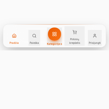
Pirkinių
Pradžia
Paieška
krepšelis
Prisijungti
Kategorijos