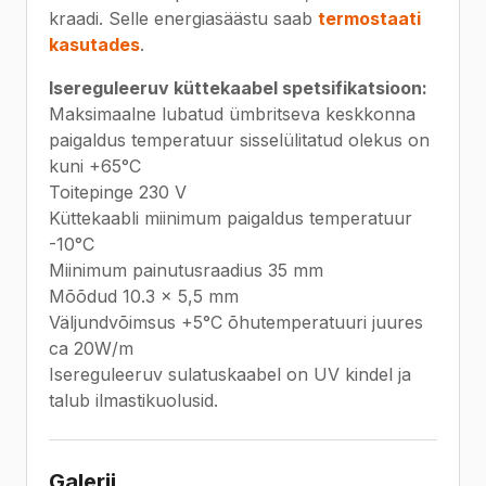
kraadi. Selle energiasäästu saab
termostaati
kasutades
.
Isereguleeruv küttekaabel spetsifikatsioon:
Maksimaalne lubatud ümbritseva keskkonna
paigaldus temperatuur sisselülitatud olekus on
kuni +65°C
Toitepinge 230 V
Küttekaabli miinimum paigaldus temperatuur
-10°C
Miinimum painutusraadius 35 mm
Mõõdud 10.3 x 5,5 mm
Väljundvõimsus +5°C õhutemperatuuri juures
ca 20W/m
Isereguleeruv sulatuskaabel on UV kindel ja
talub ilmastikuolusid.
Galerii