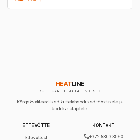
HEAT
LINE
KÜTTEKAABLID JA LAHENDUSED
Kõrgekvaliteedilised küttelahendused tööstusele ja
kodukasutajatele.
ETTEVÕTTE
KONTAKT
+372 5303 3990
Ettevõttest