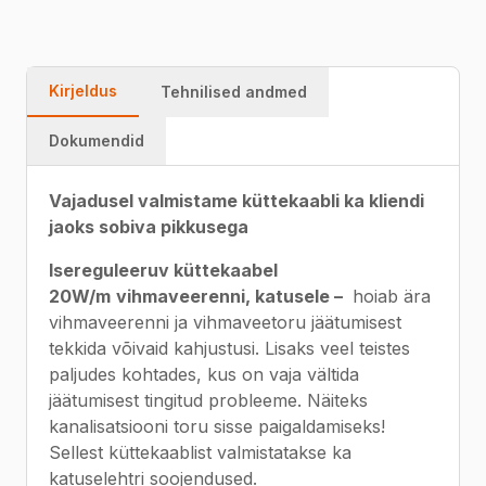
Kirjeldus
Tehnilised andmed
Dokumendid
Vajadusel valmistame küttekaabli ka kliendi
jaoks sobiva pikkusega
Isereguleeruv küttekaabel
20W/m
vihmaveerenni, katusele –
hoiab ära
vihmaveerenni ja vihmaveetoru jäätumisest
tekkida võivaid kahjustusi. Lisaks veel teistes
paljudes kohtades, kus on vaja vältida
jäätumisest tingitud probleeme. Näiteks
kanalisatsiooni toru sisse paigaldamiseks!
Sellest küttekaablist valmistatakse ka
katuselehtri soojendused.