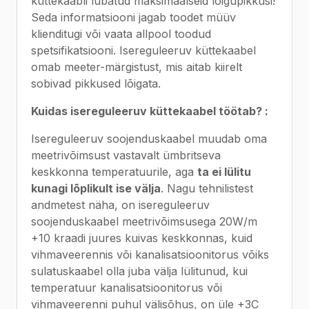
küttekaabli lubatud maksimaalseid lõigupikkusi!
Seda informatsiooni jagab toodet müüv
klienditugi või vaata allpool toodud
spetsifikatsiooni. Isereguleeruv küttekaabel
omab meeter-märgistust, mis aitab kiirelt
sobivad pikkused lõigata.
Kuidas isereguleeruv küttekaabel töötab? :
Isereguleeruv soojenduskaabel muudab oma
meetrivõimsust vastavalt ümbritseva
keskkonna temperatuurile, aga
ta ei lülitu
kunagi lõplikult ise välja
. Nagu tehnilistest
andmetest näha, on isereguleeruv
soojenduskaabel meetrivõimsusega 20W/m
+10 kraadi juures kuivas keskkonnas, kuid
vihmaveerennis või kanalisatsioonitorus võiks
sulatuskaabel olla juba välja lülitunud, kui
temperatuur kanalisatsioonitorus või
vihmaveerenni puhul välisõhus, on üle +3C