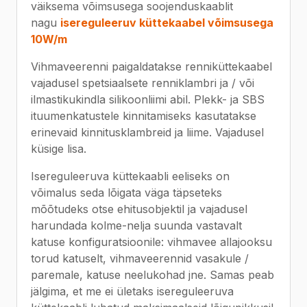
väiksema võimsusega soojenduskaablit
nagu
isereguleeruv küttekaabel võimsusega
10W/m
Vihmaveerenni paigaldatakse renniküttekaabel
vajadusel spetsiaalsete renniklambri ja / või
ilmastikukindla silikoonliimi abil. Plekk- ja SBS
ituumenkatustele kinnitamiseks kasutatakse
erinevaid kinnitusklambreid ja liime. Vajadusel
küsige lisa.
Isereguleeruva küttekaabli eeliseks on
võimalus seda lõigata väga täpseteks
mõõtudeks otse ehitusobjektil ja vajadusel
harundada kolme-nelja suunda vastavalt
katuse konfiguratsioonile: vihmavee allajooksu
torud katuselt, vihmaveerennid vasakule /
paremale, katuse neelukohad jne. Samas peab
jälgima, et me ei ületaks isereguleeruva