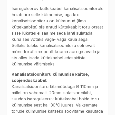
Isereguleeruv küttekaabel kanalisatsioonitorule
hoiab ära selle külmumise, aga kui
kanalisatsioonitoru on külmunud (ilma
küttekaablita) siis antud küttekaablit toru otsast
sisse lükates ei saa me seda lahti sulatada,
kuna see võtaks väga- väga kaua aega.
Selleks tuleks kanalisatsioonitoru eelnevalt
mõne torufirma poolt kuuma auruga avada ja
siis alles lisada küttekaabel edaspidiste
külmumise vältimiseks.
Kanalisatsioonitoru külmumise kaitse,
soojenduskaabel:
Kanalisatsioonitoru läbimõõduga Ø 110mm ja
millel on vähemalt 20mm isolatsioonikiht,
suudab isereguleeruv küttekaabel hoida toru
külmumise eest ka -30°C juures. Väiksemate
torude külmumise kaitseks soovitame kasutada