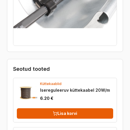
Seotud tooted
Küttekaablid
Isereguleeruv küttekaabel 20W/m
6.20 €
Lisa korvi