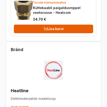
Torude külmumiskaitse
Küttekaabli paigaldusnippel
veetorusse - Heatcom
24.70 €
Lisa korvi
Bränd
Heatline
Elektrimaterjalide maaletooja
Vaata brändi →