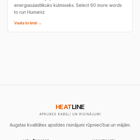
energiasäästlikuks kütmiseks. Select 60 more words
to run Humaniz
Vaata brändi →
HEAT
LINE
APKURES KABEĻI UN RISINĀJUMI
Augstas kvalitātes apsildes risinājumi rūpniecībai un mājām.