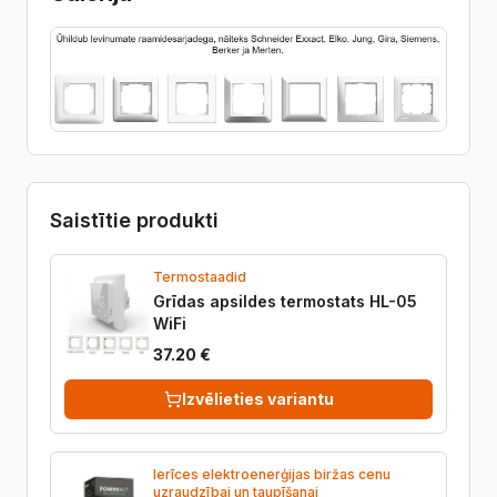
Saistītie produkti
Termostaadid
Grīdas apsildes termostats HL-05
WiFi
37.20 €
Izvēlieties variantu
Ierīces elektroenerģijas biržas cenu
uzraudzībai un taupīšanai