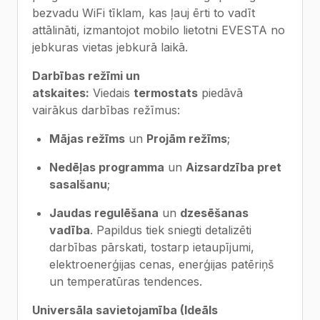
bezvadu WiFi tīklam, kas ļauj ērti to vadīt
attālināti, izmantojot mobilo lietotni EVESTA no
jebkuras vietas jebkurā laikā.
Darbības režīmi un
atskaites:
Viedais
termostats
piedāvā
vairākus darbības režīmus:
Mājas režīms
un
Projām režīms
;
Nedēļas programma
un
Aizsardzība pret
sasalšanu
;
Jaudas regulēšana
un
dzesēšanas
vadība
. Papildus tiek sniegti detalizēti
darbības pārskati, tostarp ietaupījumi,
elektroenerģijas cenas, enerģijas patēriņš
un temperatūras tendences.
Universāla savietojamība (Ideāls