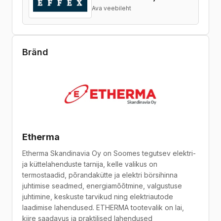
Ava veebileht
Bränd
Etherma
Etherma Skandinavia Oy on Soomes tegutsev elektri-
ja küttelahenduste tarnija, kelle valikus on
termostaadid, põrandakütte ja elektri börsihinna
juhtimise seadmed, energiamõõtmine, valgustuse
juhtimine, keskuste tarvikud ning elektriautode
laadimise lahendused. ETHERMA tootevalik on lai,
kiire saadavus ja praktilised lahendused