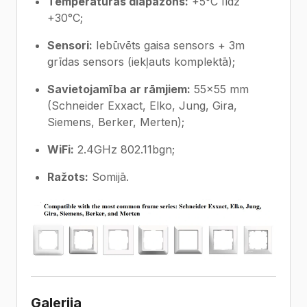
Temperatūras diapazons:
+5°C līdz
+30°C;
Sensori:
Iebūvēts gaisa sensors + 3m
grīdas sensors (iekļauts komplektā);
Savietojamība ar rāmjiem:
55×55 mm
(Schneider Exxact, Elko, Jung, Gira,
Siemens, Berker, Merten);
WiFi:
2.4GHz 802.11bgn;
Ražots:
Somijā.
Galerija