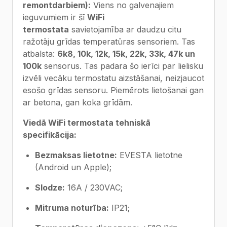
remontdarbiem):
Viens no galvenajiem
ieguvumiem ir šī
WiFi
termostata
savietojamība ar daudzu citu
ražotāju grīdas temperatūras sensoriem. Tas
atbalsta:
6k8, 10k, 12k, 15k, 22k, 33k, 47k un
100k
sensorus. Tas padara šo ierīci par lielisku
izvēli vecāku termostatu aizstāšanai, neizjaucot
esošo grīdas sensoru. Piemērots lietošanai gan
ar betona, gan koka grīdām.
Viedā WiFi termostata tehniskā
specifikācija:
Bezmaksas lietotne:
EVESTA lietotne
(Android un Apple);
Slodze:
16A / 230VAC;
Mitruma noturība:
IP21;