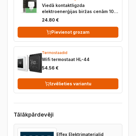
Viedā kontaktligzda
elektroenerģijas biržas cenām 10A
– Powerant
24.80 €
Pievienot grozam
Termostaadid
Wifi termostaat HL-44
54.56 €
Izvēlieties variantu
Tālākpārdevēji
Effex Elektrimaterjalid