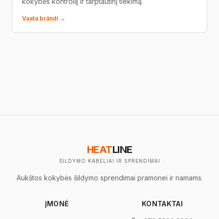
kokybės kontrolę ir tarptautinį tiekimą.
Vaata brändi →
HEAT
LINE
ŠILDYMO KABELIAI IR SPRENDIMAI
Aukštos kokybės šildymo sprendimai pramonei ir namams.
ĮMONĖ
KONTAKTAI