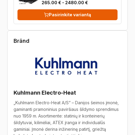
265.00 € - 2480.00 €
Pasirinkite variantą
Bränd
Kuhlmann Electro-Heat
„Kuhlmann Electro-Heat A/S“ – Danijos šeimos įmonė,
gaminanti pramoninius paviršiaus šildymo sprendimus
nuo 1959 m. Asortimente: statinių ir konteinerių
šildytuvai, kilimėliai, ATEX įranga ir individualūs
gaminiai. Įmonė derina inžinerinę patirtį, griežtą