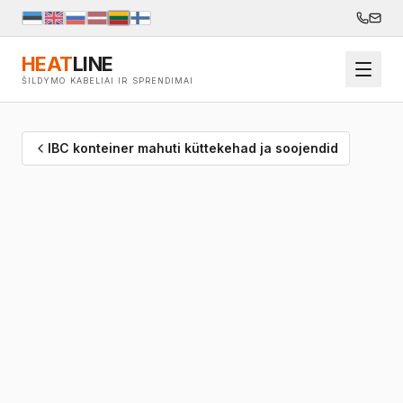
HEAT
LINE
ŠILDYMO KABELIAI IR SPRENDIMAI
IBC konteiner mahuti küttekehad ja soojendid