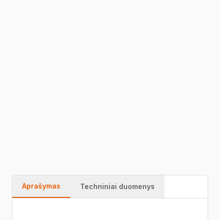
1
Į KREPŠELĮ
IBC mahuti soojustatud kinnine ümbris
59716606
Greitas
Garantija
Kokybė
pristatymas
Aprašymas
Techniniai duomenys