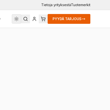
Tietoja yrityksestä
Tuotemerkit
O
PYYDÄ TARJOUS
ratkaisu pitämään kylpyhuoneen peilit puhtaina
skalvo on päällystetty liimalla yhdeltä puolelta ja