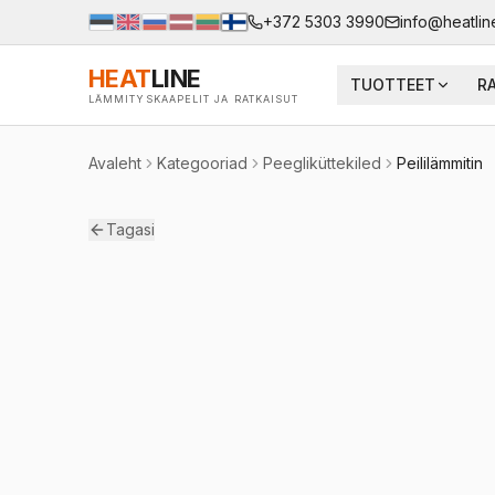
+372 5303 3990
info@heatlin
HEAT
LINE
TUOTTEET
R
LÄMMITYSKAAPELIT JA RATKAISUT
Avaleht
Kategooriad
Peegliküttekiled
Peililämmitin
Tagasi