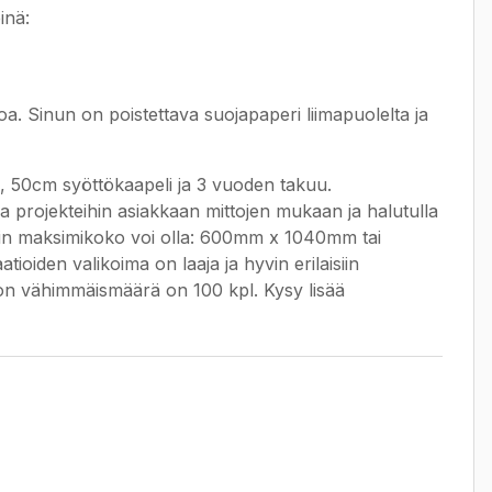
inä:
. Sinun on poistettava suojapaperi liimapuolelta ja
e, 50cm syöttökaapeli ja 3 vuoden takuu.
taa projekteihin asiakkaan mittojen mukaan ja halutulla
mmitin maksimikoko voi olla: 600mm x 1040mm tai
tioiden valikoima on laaja ja hyvin erilaisiin
lvon vähimmäismäärä on 100 kpl. Kysy lisää