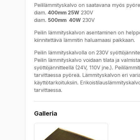
Peililämmityskalvo on saatavana myös pyöre
diam.
400mm 25W
230V
diam.
500mm 40W
230V
Peilin lämmityskalvon asentaminen on helppoa
kiinnitettävä lämmitin haluamaasi paikkaan.
Peilin lämmityskalvolla on 230V syöttöjännit
Peilin lämmityskalvo voidaan tilata ja valmis
syöttöjännitteellä (24V, 110V jne.). Peililä
tarvittaessa pyöreä. Lämmityskalvon eri variaa
käyttötarkoituksiin. Erikoistilauslämmityska
tarvittaessa.
Galleria