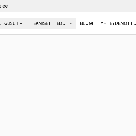
e.ee
ATKAISUT
TEKNISET TIEDOT
BLOGI
YHTEYDENOTT
Peililämmitin
on hyvä 
sumuista. Peilinlämmity