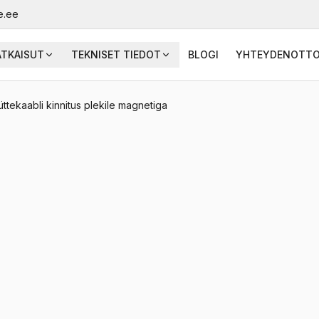
e.ee
ATKAISUT
TEKNISET TIEDOT
BLOGI
YHTEYDENOTT
üttekaabli kinnitus plekile magnetiga
Küttekaabli magnetki
paigaldatav kõikidele m