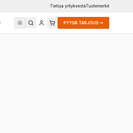
Tietoja yrityksestä
Tuotemerkit
O
PYYDÄ TARJOUS
nnitus plekk katusele
on lihtne ja kiirelt
etallist – plekist pindadele. Väga tugeva magnetiga