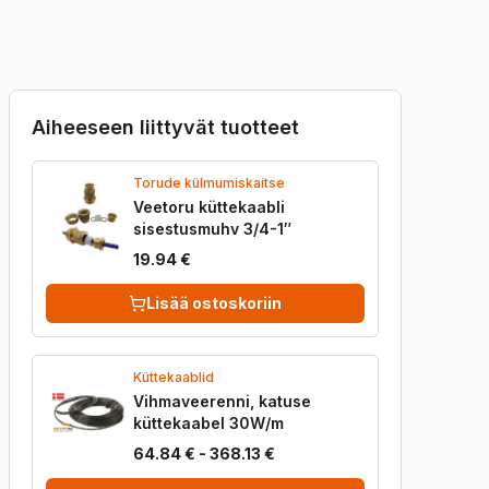
Takuu
Laatu
Aiheeseen liittyvät tuotteet
Torude külmumiskaitse
Veetoru küttekaabli
sisestusmuhv 3/4-1″
19.94 €
Lisää ostoskoriin
Küttekaablid
Vihmaveerenni, katuse
küttekaabel 30W/m
64.84 € - 368.13 €