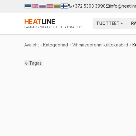
+372 5303 3990
info@heatlin
HEAT
LINE
TUOTTEET
R
LÄMMITYSKAAPELIT JA RATKAISUT
Avaleht
Kategooriad
Vihmaveerenni küttekaablid
K
Tagasi