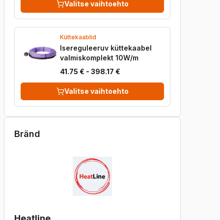
Valitse vaihtoehto
Küttekaablid
Isereguleeruv küttekaabel
valmiskomplekt 10W/m
41.75 € - 398.17 €
Valitse vaihtoehto
Bränd
Heatline