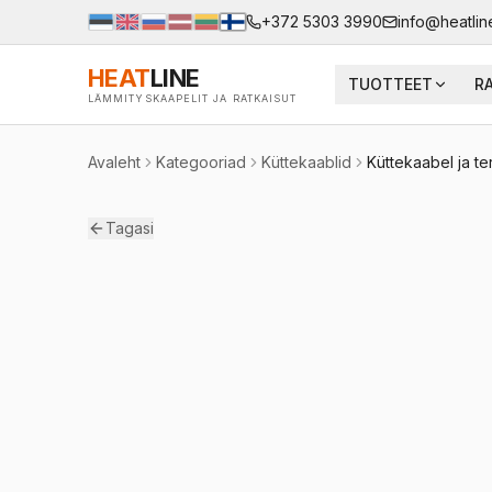
+372 5303 3990
info@heatlin
HEAT
LINE
TUOTTEET
R
LÄMMITYSKAAPELIT JA RATKAISUT
Avaleht
Kategooriad
Küttekaablid
Küttekaabel ja t
Tagasi