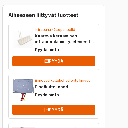
Aiheeseen liittyvät tuotteet
Infrapuna küttepaneelid
Kaareva keraaminen
infrapunalämmityselementti
FTE / HTE
Pyydä hinta
PYYDÄ
Erinevad küttekehad eritellimusel
Plaatküttekehad
Pyydä hinta
PYYDÄ