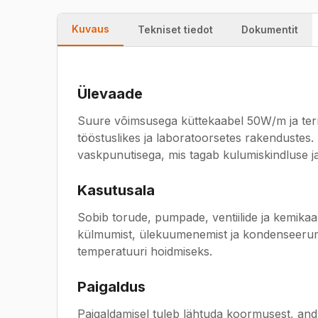
Kuvaus
Tekniset tiedot
Dokumentit
Ülevaade
Suure võimsusega küttekaabel 50W/m ja term
tööstuslikes ja laboratoorsetes rakendustes. 
vaskpunutisega, mis tagab kulumiskindluse ja
Kasutusala
Sobib torude, pumpade, ventiilide ja kemikaa
külmumist, ülekuumenemist ja kondenseerumis
temperatuuri hoidmiseks.
Paigaldus
Paigaldamisel tuleb lähtuda koormusest, andur