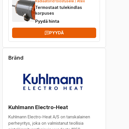
Radiaatorid tööstusele / Atex
Termostaat tulekindlas
korpuses
Pyydä hinta
PYYDÄ
Bränd
Kuhlmann Electro-Heat
Kuhlmann Electro-Heat A/S on tanskalainen
perheyritys, joka on valmistanut teollisia