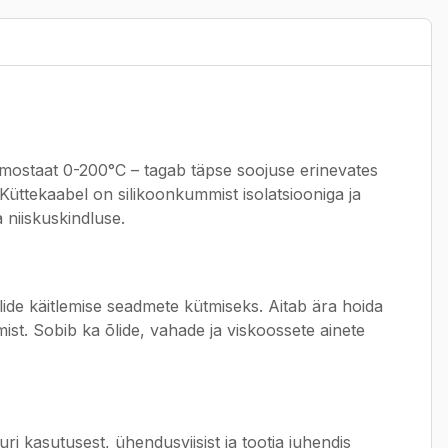
ostaat 0-200°C – tagab täpse soojuse erinevates
Küttekaabel on silikoonkummist isolatsiooniga ja
 niiskuskindluse.
lide käitlemise seadmete kütmiseks. Aitab ära hoida
t. Sobib ka õlide, vahade ja viskoossete ainete
i kasutusest, ühendusviisist ja tootja juhendis