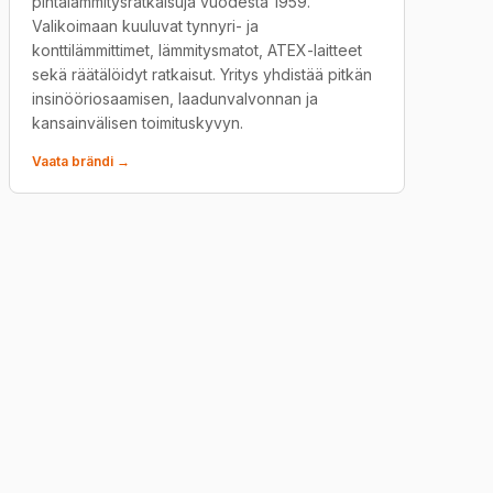
pintalämmitysratkaisuja vuodesta 1959.
Valikoimaan kuuluvat tynnyri- ja
konttilämmittimet, lämmitysmatot, ATEX-laitteet
sekä räätälöidyt ratkaisut. Yritys yhdistää pitkän
insinööriosaamisen, laadunvalvonnan ja
kansainvälisen toimituskyvyn.
Vaata brändi →