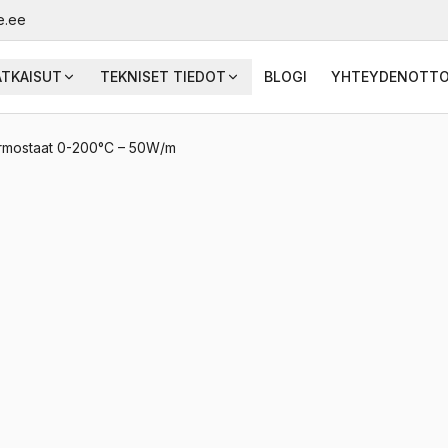
e.ee
ATKAISUT
TEKNISET TIEDOT
BLOGI
YHTEYDENOTT
ermostaat 0-200°C – 50W/m