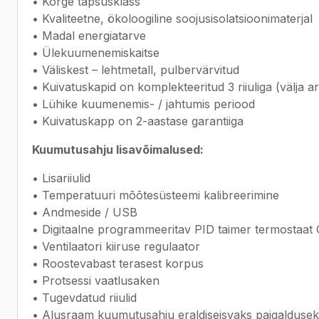
• Kõrge täpsusklass
• Kvaliteetne, ökoloogiline soojusisolatsioonimaterjal
• Madal energiatarve
• Ülekuumenemiskaitse
• Väliskest – lehtmetall, pulbervärvitud
• Kuivatuskapid on komplekteeritud 3 riiuliga (välja
• Lühike kuumenemis- / jahtumis periood
• Kuivatuskapp on 2-aastase garantiiga
Kuumutusahju lisavõimalused:
• Lisariiulid
• Temperatuuri mõõtesüsteemi kalibreerimine
• Andmeside / USB
• Digitaalne programmeeritav PID taimer termostaa
• Ventilaatori kiiruse regulaator
• Roostevabast terasest korpus
• Protsessi vaatlusaken
• Tugevdatud riiulid
• Alusraam kuumutusahju eraldiseisvaks paigaldusek