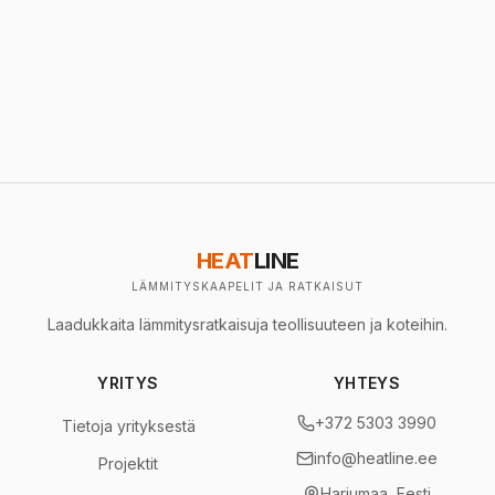
HEAT
LINE
LÄMMITYSKAAPELIT JA RATKAISUT
Laadukkaita lämmitysratkaisuja teollisuuteen ja koteihin.
YRITYS
YHTEYS
+372 5303 3990
Tietoja yrityksestä
info@heatline.ee
Projektit
Harjumaa, Eesti