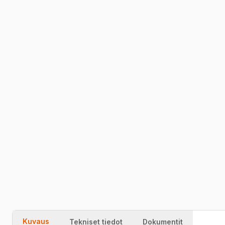
1
PYYDÄ HINTA
SNOL
labori kuivatuskapp / kuumutuskapp +300°C
on sundõhuringlusega, mis tagab ühtlase
temperatuuri jaotuse, mis annab suurepärase
temperatuurilise ühtluse kogu kambris.
SNOL
kuumutuskapp
on saadaval mahtuvusega 20L, 60L,
120L, 220L, 420L
52600719
Nopea toimitus
Takuu
Laatu
Kuvaus
Tekniset tiedot
Dokumentit