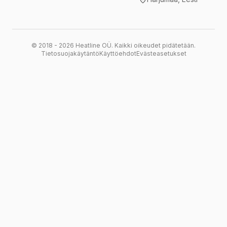
© 2018 -
2026
Heatline OÜ.
Kaikki oikeudet pidätetään.
Tietosuojakäytäntö
Käyttöehdot
Evästeasetukset