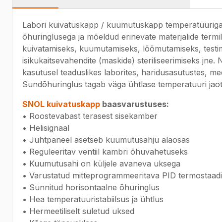
Labori kuivatuskapp / kuumutuskapp temperatuurig
õhuringlusega ja mõeldud erinevate materjalide termil
kuivatamiseks, kuumutamiseks, lõõmutamiseks, testi
isikukaitsevahendite (maskide) steriliseerimiseks jne.
kasutusel teaduslikes laborites, haridusasutustes, medi
Sundõhuringlus tagab väga ühtlase temperatuuri ja
SNOL kuivatuskapp
baasvarustuses:
• Roostevabast terasest sisekamber
• Helisignaal
• Juhtpaneel asetseb kuumutusahju alaosas
• Reguleeritav ventiil kambri õhuvahetuseks
• Kuumutusahi on küljele avaneva uksega
• Varustatud mitteprogrammeeritava PID termostaa
• Sunnitud horisontaalne õhuringlus
• Hea temperatuuristabiilsus ja ühtlus
• Hermeetiliselt suletud uksed