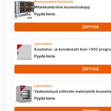
Kuumutusahjud tööstusele
Mitmekambriline kuumutuskapp
Pyydä hinta
PYYDÄ
Laboriahjud
Kuumutus- ja kuivatusahi kuni +300 progr
Pyydä hinta
PYYDÄ
Laboriahjud
Vaakumahjud süttivate materjalide kuumut
Pyydä hinta