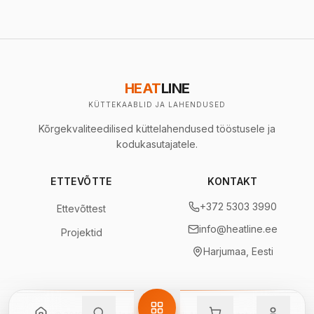
HEAT
LINE
KÜTTEKAABLID JA LAHENDUSED
Kõrgekvaliteedilised küttelahendused tööstusele ja
kodukasutajatele.
ETTEVÕTTE
KONTAKT
+372 5303 3990
Ettevõttest
info@heatline.ee
Projektid
Harjumaa, Eesti