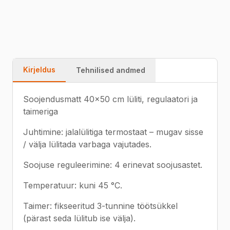
Kiire tarne
Garantii
Kvaliteet
Kirjeldus
Tehnilised andmed
Soojendusmatt 40×50 cm lüliti, regulaatori ja
taimeriga
Juhtimine: jalalülitiga termostaat – mugav sisse
/ välja lülitada varbaga vajutades.
Soojuse reguleerimine: 4 erinevat soojusastet.
Temperatuur: kuni 45 °C.
Taimer: fikseeritud 3-tunnine töötsükkel
(pärast seda lülitub ise välja).