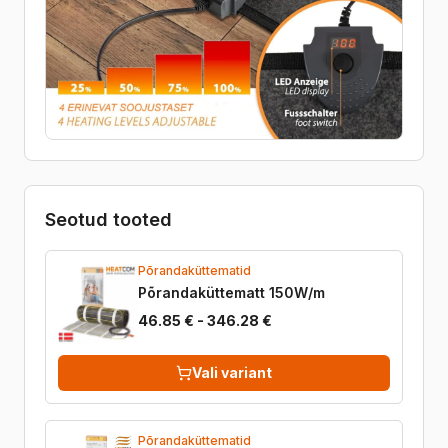
Seotud tooted
Põrandaküttematid
Põrandaküttematt 150W/m
46.85 € - 346.28 €
Vali variant
Põrandaküttematid