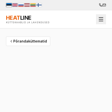
HEAT
LINE
KÜTTEKAABLID JA LAHENDUSED
Põrandaküttematid