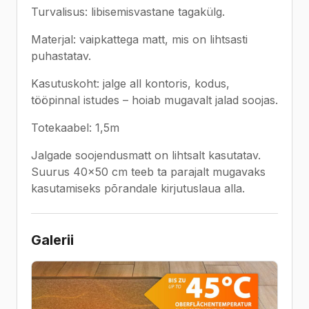
Turvalisus: libisemisvastane tagakülg.
Materjal: vaipkattega matt, mis on lihtsasti
puhastatav.
Kasutuskoht: jalge all kontoris, kodus,
tööpinnal istudes – hoiab mugavalt jalad soojas.
Totekaabel: 1,5m
Jalgade soojendusmatt on lihtsalt kasutatav.
Suurus 40×50 cm teeb ta parajalt mugavaks
kasutamiseks põrandale kirjutuslaua alla.
Galerii