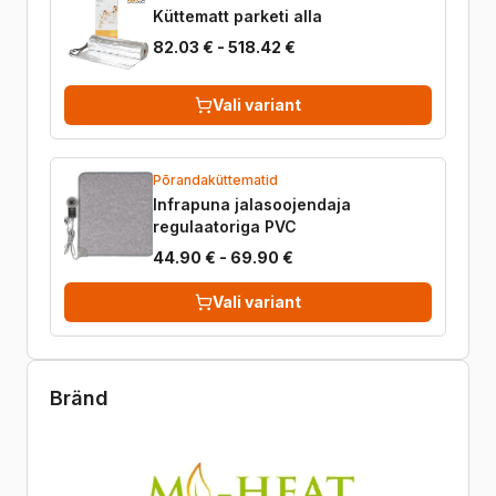
Küttematt parketi alla
82.03 € - 518.42 €
Vali variant
Põrandaküttematid
Infrapuna jalasoojendaja
regulaatoriga PVC
44.90 € - 69.90 €
Vali variant
Bränd