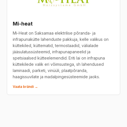
Mi-heat
Mi-Heat on Saksamaa elektrilise põranda- ja
infrapunakütte lahenduste pakkuja, kelle valikus on
küttekiled, küttematid, termostaadid, välialade
jääsulatussüsteemid, infrapunapaneelid ja
spetsiaalsed kütteelemendid. Eriti lai on infrapuna
küttekilede valik eri võimsustega, sh lahendused
laminaadi, parketi, vinüüli, plaatpõranda,
haagissuvilate ja madalpingesüsteemide jaoks.
Vaata brändi →