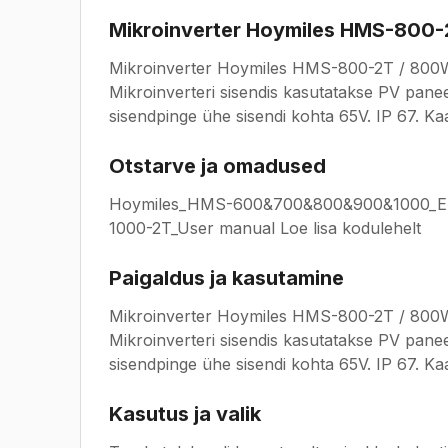
Mikroinverter Hoymiles HMS-800
Mikroinverter Hoymiles HMS-800-2T / 800W. 
Mikroinverteri sisendis kasutatakse PV pan
sisendpinge ühe sisendi kohta 65V. IP 67. Kaa
Otstarve ja omadused
Hoymiles_HMS-600&700&800&900&1000_EU
1000-2T_User manual Loe lisa kodulehelt
Paigaldus ja kasutamine
Mikroinverter Hoymiles HMS-800-2T / 800W. 
Mikroinverteri sisendis kasutatakse PV pan
sisendpinge ühe sisendi kohta 65V. IP 67. Kaa
Kasutus ja valik