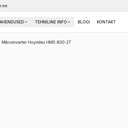
e.ee
AHENDUSED
TEHNILINE INFO
BLOGI
KONTAKT
Mikroinverter Hoymiles HMS-800-2T
Mikroinverter Hoymil
päikesepaneeli sisendi