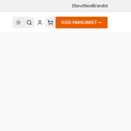
Ettevõttest
Brändid
KÜSI PAKKUMIST
es HMS-800-2T / 800W. Ühefaasiline. Kahe
ga. Mikroinverteri sisendis kasutatakse PV paneeli