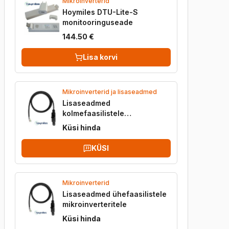
Mikroinverterid
Hoymiles DTU-Lite-S
monitooringuseade
144.50 €
Lisa korvi
Mikroinverterid ja lisaseadmed
Lisaseadmed
kolmefaasilistele
mikroinverteritele
Küsi hinda
KÜSI
Mikroinverterid
Lisaseadmed ühefaasilistele
mikroinverteritele
Küsi hinda