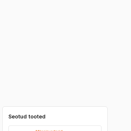
ohta Maksimaalne sisendpinge ühe sisendi kohta
LISA OSTUKORVI
Garantii
Kvaliteet
Seotud tooted