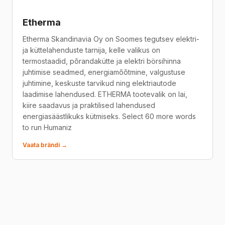
Etherma
Etherma Skandinavia Oy on Soomes tegutsev elektri-
ja küttelahenduste tarnija, kelle valikus on
termostaadid, põrandakütte ja elektri börsihinna
juhtimise seadmed, energiamõõtmine, valgustuse
juhtimine, keskuste tarvikud ning elektriautode
laadimise lahendused. ETHERMA tootevalik on lai,
kiire saadavus ja praktilised lahendused
energiasäästlikuks kütmiseks. Select 60 more words
to run Humaniz
Vaata brändi →